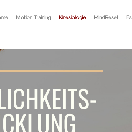
ome
Motion Training
Kinesiologie
MindReset
Fa